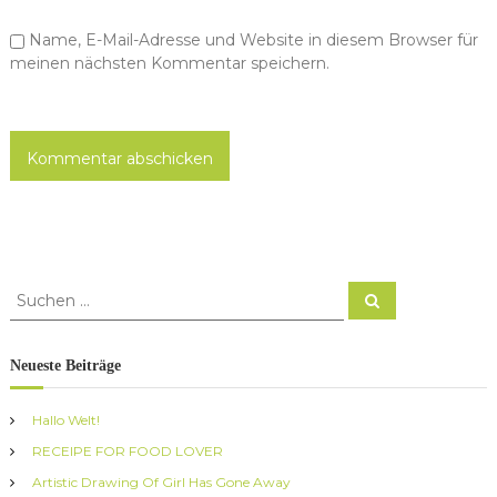
n
Name, E-Mail-Adresse und Website in diesem Browser für
meinen nächsten Kommentar speichern.
S
S
u
u
c
c
h
e
h
Neueste Beiträge
n
e
n
Hallo Welt!
a
RECEIPE FOR FOOD LOVER
c
h
Artistic Drawing Of Girl Has Gone Away