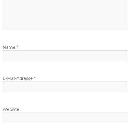
s
n
a
v
Name
*
i
g
E-Mail-Adresse
*
a
t
Website
i
o