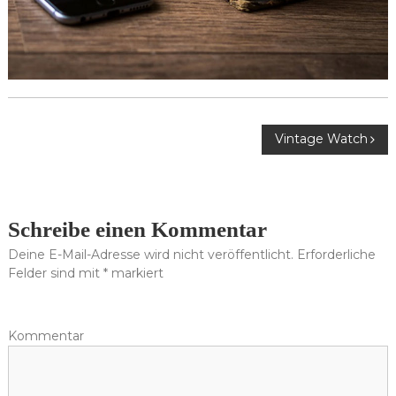
B
Vintage Watch
e
i
Schreibe einen Kommentar
Deine E-Mail-Adresse wird nicht veröffentlicht.
Erforderliche
t
Felder sind mit
*
markiert
r
Kommentar
a
g